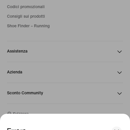
Codici promozionali
Consigli sui prodotti
Shoe Finder – Running
Assistenza
Azienda
Sconto Community
Svizzera