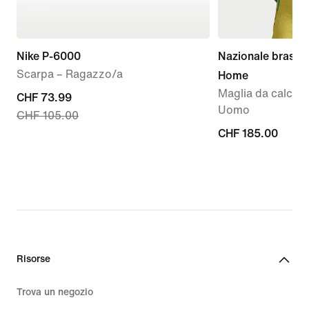
Nike P-6000
Nazionale brasil
Scarpa – Ragazzo/a
Home
Maglia da calcio 
current
CHF 73.99
Uomo
CHF 105.00
price
CHF
CHF 185.00
CHF
185.00
73.99,
original
price
CHF
105.00
Risorse
Trova un negozio