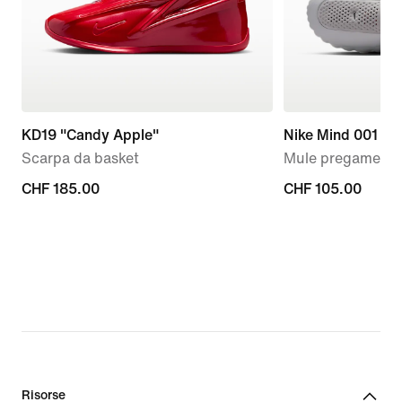
KD19 "Candy Apple"
Nike Mind 001
Scarpa da basket
Mule pregame – 
CHF
CHF 185.00
CHF
CHF 105.00
185.00
105.00
Risorse