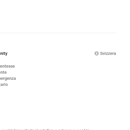
165.00
nity
Svizzera
dentesse
ente
mergenza
tario