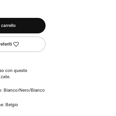
 carrello
eferiti
viso con queste
zzate.
o:
Bianco/Nero/Bianco
ne: Belgio