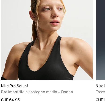
Nike Pro Sculpt
Nike 
Bra imbottito a sostegno medio – Donna
Fasce
CHF
CHF 64.95
CHF
CHF 