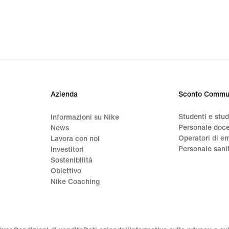
64.95
17.00
Azienda
Sconto Commu
Studenti e stu
Informazioni su Nike
Personale doc
News
Operatori di e
a
Lavora con noi
Personale sani
Investitori
Sostenibilità
Obiettivo
Nike Coaching