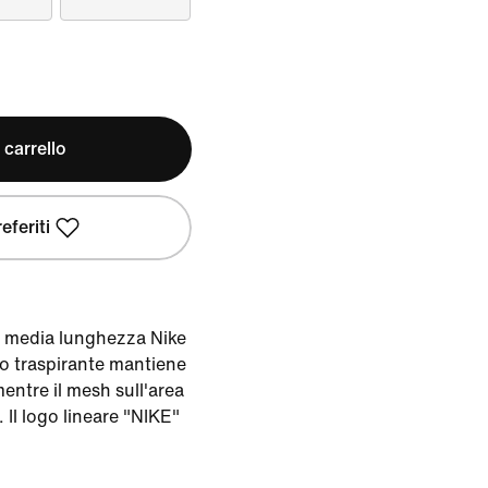
 carrello
eferiti
di media lunghezza Nike
uto traspirante mantiene
mentre il mesh sull'area
. Il logo lineare "NIKE"