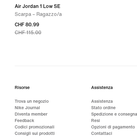
Air Jordan 1 Low SE
Scarpa – Ragazzo/a
current
CHF 80.99
CHF 115.00
price
CHF
80.99,
original
price
CHF
115.00
Risorse
Assistenza
Trova un negozio
Assistenza
Nike Journal
Stato ordine
Diventa member
Spedizione e consegn
Feedback
Resi
Codici promozionali
Opzioni di pagamento
Consigli sui prodotti
Contattaci