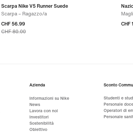
Scarpa Nike V5 Runner Suede
Nazi
Scarpa – Ragazzo/a
Magli
current
CHF 56.99
CHF
CHF 
CHF 80.00
price
185.
CHF
56.99,
original
price
CHF
80.00
Azienda
Sconto Commu
Studenti e stu
Informazioni su Nike
Personale doc
News
Operatori di e
a
Lavora con noi
Personale sani
Investitori
Sostenibilità
Obiettivo