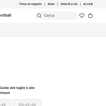
Trova un negozio
Aiuto
Unisciti a noi
Accedi
otball
Guida alle taglie e alle
misure
-42
EU 42-46