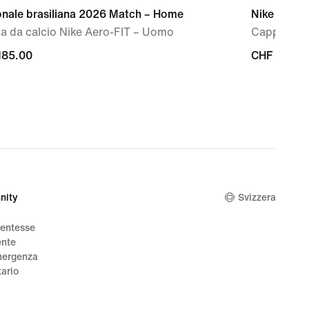
onale brasiliana 2026 Match – Home
Nike Dri-F
a da calcio Nike Aero-FIT – Uomo
Cappello d
185.00
CHF
CHF 37.00
00
37.00
nity
Svizzera
dentesse
ente
mergenza
tario