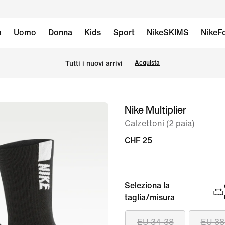
à
Uomo
Donna
Kids
Sport
NikeSKIMS
NikeFo
Tutti i nuovi arrivi
Acquista
Nike Multiplier
immagine
1
Calzettoni (2 paia)
di
CHF 25
4
Seleziona la
taglia/misura
EU 34-38
EU 38