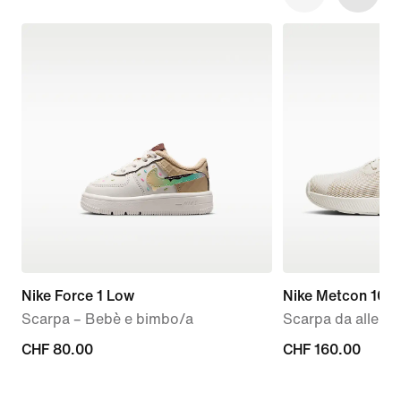
Nike Force 1 Low
Nike Metcon 10
Scarpa – Bebè e bimbo/a
Scarpa da allen
CHF
CHF 80.00
CHF
CHF 160.00
80.00
160.00