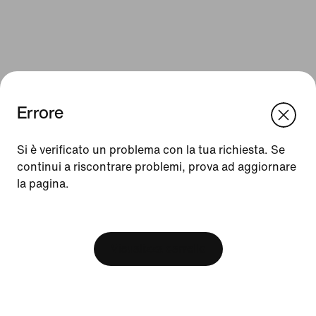
Errore
We think you are in United States.
Update your location?
Si è verificato un problema con la tua richiesta. Se
continui a riscontrare problemi, prova ad aggiornare
Risorse
la pagina.
Svizzera
United States
Trova un negozio
[ Code: D1B61E47 ]
Nike Journal
Visualizza carrello
Diventa member
Feedback
Codici promozionali