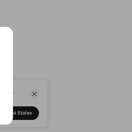
States.
United States