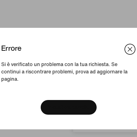
Errore
Si è verificato un problema con la tua richiesta. Se
continui a riscontrare problemi, prova ad aggiornare la
pagina.
[ Code: D1B61E47 ]
We think you are in United 
Update your location?
Visualizza carrello
Svizzera