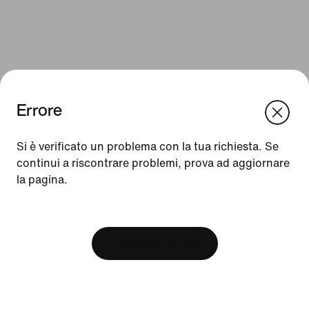
Errore
We think you are in United States.
Update your location?
Si è verificato un problema con la tua richiesta. Se
continui a riscontrare problemi, prova ad aggiornare
Risorse
la pagina.
Svizzera
United States
Trova un negozio
[ Code: D1B61E47 ]
Nike Journal
Visualizza carrello
Diventa member
Feedback
Codici promozionali