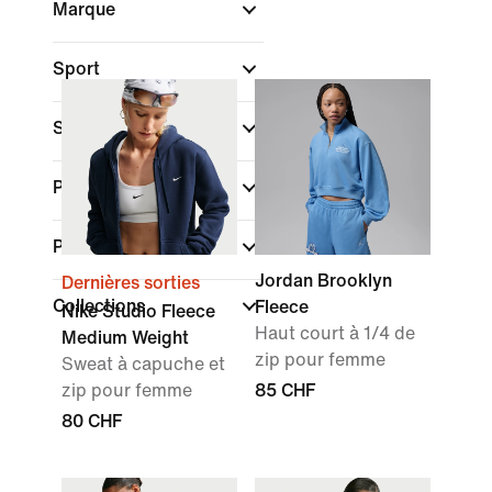
Marque
Sport
Style
Poids des matières
Promotions et offres
Jordan Brooklyn
Dernières sorties
Collections
Fleece
Nike Studio Fleece
Haut court à 1/4 de
Medium Weight
zip pour femme
Sweat à capuche et
zip pour femme
85 CHF
80 CHF