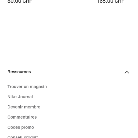
80.00 CHF
80.00 CHF
165.00 CHF
165.00 CHF
Ressources
Trouver un magasin
Nike Journal
Devenir membre
Commentaires
Codes promo
Conseil produit