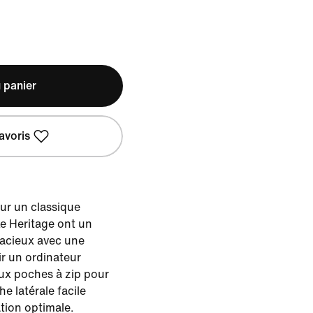
 panier
avoris
r un classique
ke Heritage ont un
pacieux avec une
ir un ordinateur
ux poches à zip pour
e latérale facile
tion optimale.