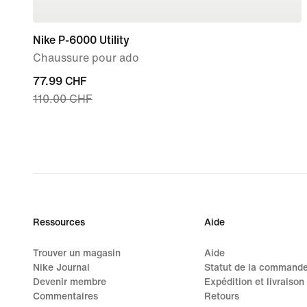
Nike P-6000 Utility
Chaussure pour ado
current
77.99 CHF
110.00 CHF
price
77.99 CHF,
original
price
110.00 CHF
Ressources
Aide
Trouver un magasin
Aide
Nike Journal
Statut de la command
Devenir membre
Expédition et livraison
Commentaires
Retours