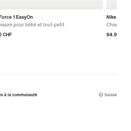
Force 1 EasyOn
Nike V5 R
sure pour bébé et tout-petit
Chaussure 
0 CHF
0 CHF
64.95 CHF
64.95 CHF
es à la communauté
Suisse