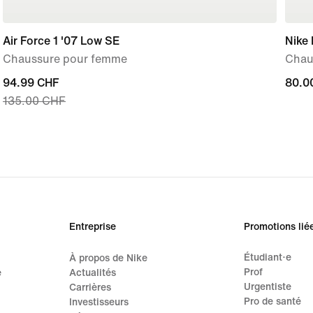
Air Force 1 '07 Low SE
Nike 
Chaussure pour femme
Chaus
current
94.99 CHF
80.0
80.0
135.00 CHF
price
94.99 CHF,
original
price
135.00 CHF
Entreprise
Promotions lié
Étudiant·e
À propos de Nike
Prof
e
Actualités
Urgentiste
Carrières
Pro de santé
Investisseurs