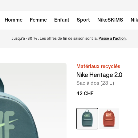
Homme
Femme
Enfant
Sport
NikeSKIMS
Nik
Jusqu'à -30 %. Les offres de fin de saison sont là. 
Passe à l'action
.
Matériaux recyclés
image 1
Nike Heritage 2.0
sur
Sac à dos (23 L)
7
42 CHF