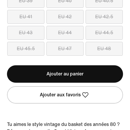
EU 39
EU 40
EU 40.5
EU 41
EU 42
EU 42.5
EU 43
EU 44
EU 44.5
EU 45.5
EU 47
EU 48
Ajouter au panier
Ajouter aux favoris
Tu aimes le style vintage du basket des années 80 ?