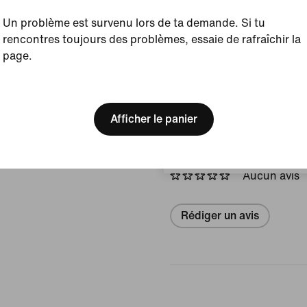
Couleur affichée :
Bla
Graphite/Noir
Un problème est survenu lors de ta demande. Si tu
Article :
HV4696-100
rencontres toujours des problèmes, essaie de rafraîchir la
page.
Pays/Région d'origine 
[ Code: D1B61E47 ]
We think you are in United 
Afficher les détails du prod
Update your location?
Afficher le panier
Avis (erreur)
Suisse
Aucun avis
Rédiger un avis