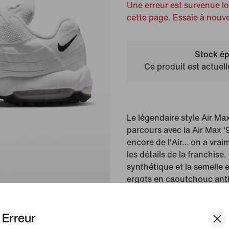
Une erreur est survenue l
cette page. Essaie à nouv
Stock ép
Ce produit est actuel
Le légendaire style Air Max 
parcours avec la Air Max '95
encore de l'Air… on a vraim
les détails de la franchise
synthétique et la semelle 
ergots en caoutchouc ant
lifestyle intemporel et lég
pour le green.
Erreur