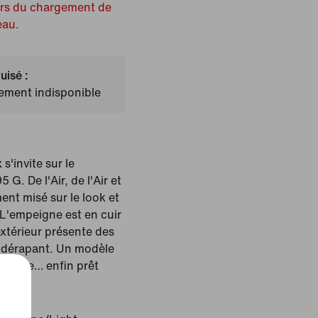
ors du chargement de
eau.
uisé :
lement indisponible
s'invite sur le
 G. De l'Air, de l'Air et
ent misé sur le look et
. L'empeigne est en cuir
extérieur présente des
idérapant. Un modèle
endaire… enfin prêt