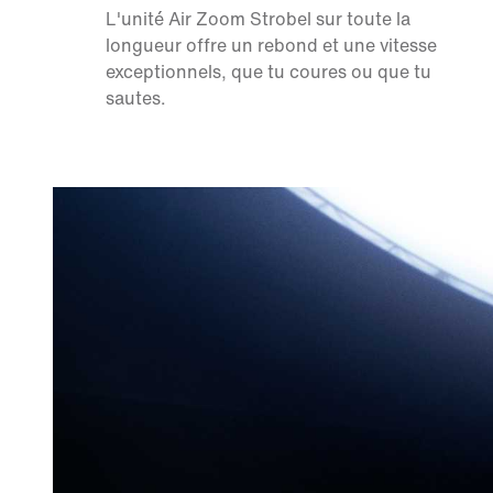
L'unité Air Zoom Strobel sur toute la
longueur offre un rebond et une vitesse
exceptionnels, que tu coures ou que tu
sautes.