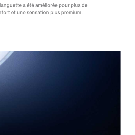
languette a été améliorée pour plus de
fort et une sensation plus premium.