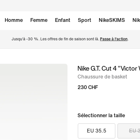
Homme
Femme
Enfant
Sport
NikeSKIMS
Nik
Jusqu'à -30 %. Les offres de fin de saison sont là. 
Passe à l'action
.
Nike G.T. Cut 4 "Vict
image 1
sur
Chaussure de basket
9
230 CHF
Sélectionner la taille
EU 35.5
EU 