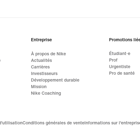
origi
price
145.
Entreprise
Promotions lié
Étudiant·e
À propos de Nike
Prof
e
Actualités
Urgentiste
Carrières
Pro de santé
Investisseurs
Développement durable
Mission
Nike Coaching
'utilisation
Conditions générales de vente
Informations sur l'entrepris