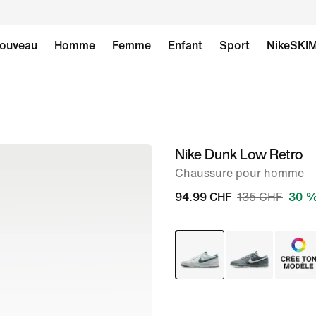
ouveau
Homme
Femme
Enfant
Sport
NikeSKI
Nike Dunk Low Retro
image 1
sur
Chaussure pour homme
8
94.99 CHF
135 CHF
30 %