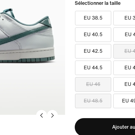
Sélectionner la taille
EU 38.5
EU 
EU 40.5
EU 
EU 42.5
EU 
EU 44.5
EU 
EU 46
EU 
EU 48.5
EU 4
Ajouter au