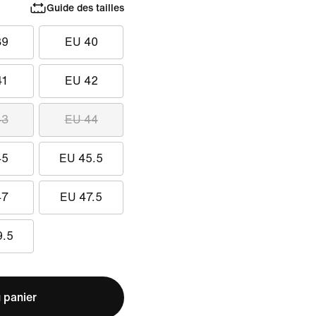
Guide des tailles
39
EU 40
41
EU 42
43
EU 44
45
EU 45.5
47
EU 47.5
9.5
 panier