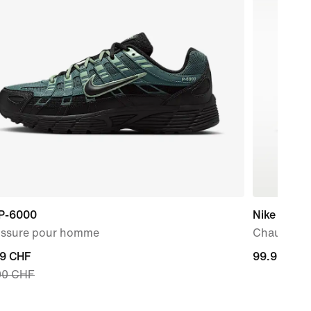
 P-6000
Nike Court 
ssure pour homme
Chaussure
nt
99 CHF
99.95 CHF
99.95 CHF
00 CHF
9 CHF,