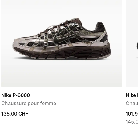
Nike P-6000
Nike
Chaussure pour femme
Chau
135.00 CHF
135.00 CHF
curre
101.
145.
price
101.9