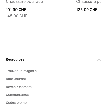
Chaussure pour ado
Chaussure pour
current
101.99 CHF
135.00 CHF
135.00 CHF
145.00 CHF
price
101.99 CHF,
original
price
145.00 CHF
Ressources
Trouver un magasin
Nike Journal
Devenir membre
Commentaires
Codes promo