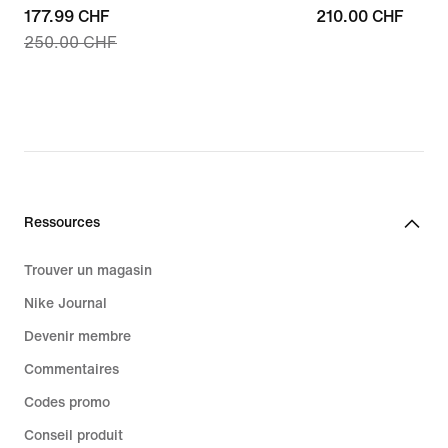
current
177.99 CHF
210.00 CHF
210.00 CHF
250.00 CHF
price
177.99 CHF,
original
price
250.00 CHF
Ressources
Trouver un magasin
Nike Journal
Devenir membre
Commentaires
Codes promo
Conseil produit