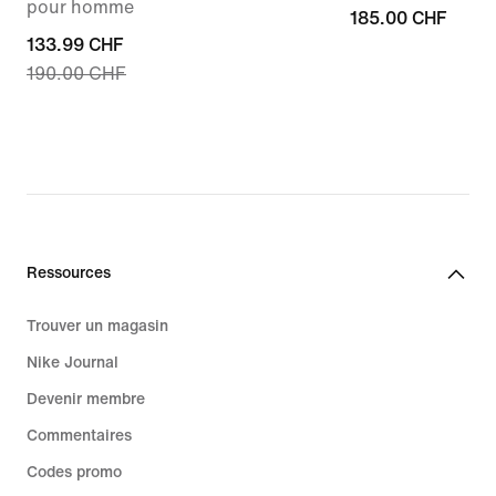
pour homme
185.00 CHF
185.00 CHF
current
133.99 CHF
190.00 CHF
price
133.99 CHF,
original
price
190.00 CHF
Ressources
Trouver un magasin
Nike Journal
Devenir membre
Commentaires
Codes promo