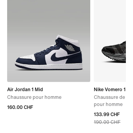
Air Jordan 1 Mid
Nike Vomero 18
Chaussure pour homme
Chaussure de run
pour homme
160.00 CHF
160.00 CHF
current
133.99 CHF
190.00 CHF
price
133.99 CHF,