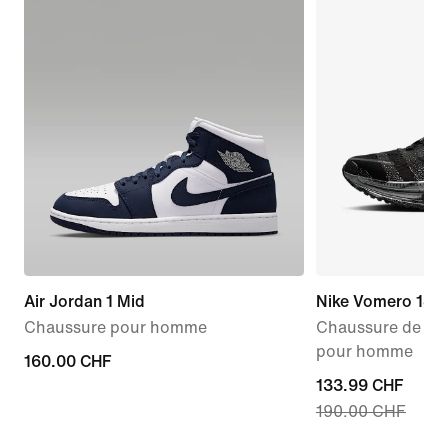
Air Jordan 1 Mid
Nike Vomero 18
Chaussure pour homme
Chaussure de run
pour homme
160.00 CHF
160.00 CHF
current
133.99 CHF
190.00 CHF
price
133.99 CHF,