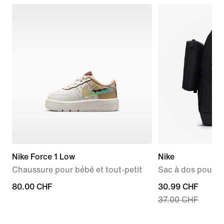
Nike Force 1 Low
Nike
Chaussure pour bébé et tout-petit
Sac à dos pour a
80.00 CHF
80.00 CHF
current
30.99 CHF
37.00 CHF
price
30.99 CHF,