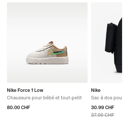
Nike Force 1 Low
Nike
Chaussure pour bébé et tout-petit
Sac à dos pour a
80.00 CHF
80.00 CHF
current
30.99 CHF
37.00 CHF
price
30.99 CHF,