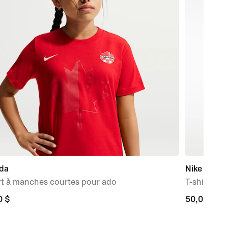
da
Nike
rt à manches courtes pour ado
T-shirt de 
0 $
0 $
50,00 $
50,00 $