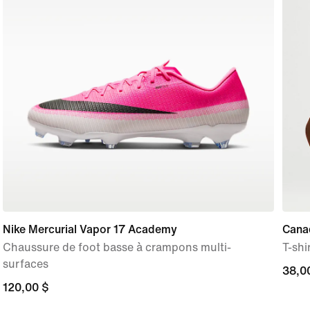
Nike Mercurial Vapor 17 Academy
Cana
Chaussure de foot basse à crampons multi-
T-shi
surfaces
38,0
38,0
120,00 $
120,00 $