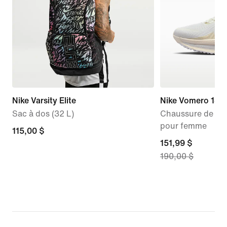
Nike Varsity Elite
Nike Vomero 18
Sac à dos (32 L)
Chaussure de run
pour femme
115,00 $
115,00 $
current
151,99 $
190,00 $
price
151,99 $,
original
price
190,00 $