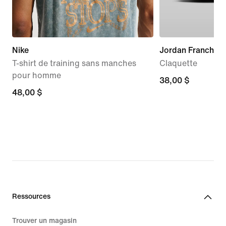
Nike
Jordan Franchise
T-shirt de training sans manches
Claquette
pour homme
38,00 $
38,00 $
48,00 $
48,00 $
Ressources
Trouver un magasin