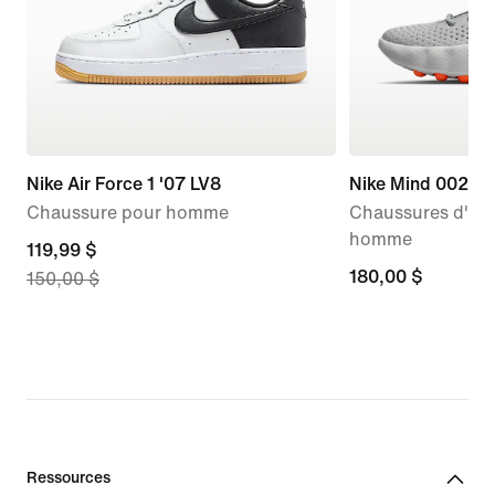
Nike Air Force 1 '07 LV8
Nike Mind 002
Chaussure pour homme
Chaussures d'av
homme
current
119,99 $
180,00 $
180,00 $
150,00 $
price
119,99 $,
original
price
150,00 $
Ressources