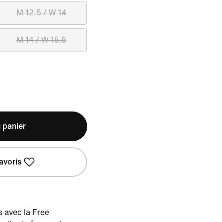
M 12.5 / W 14
M 14 / W 15.5
 panier
avoris
 avec la Free