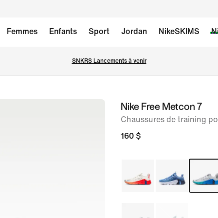
Femmes
Enfants
Sport
Jordan
NikeSKIMS
N
SNKRS Lancements à venir
Nike Free Metcon 7
image 1
sur
Chaussures de training 
8
160 $