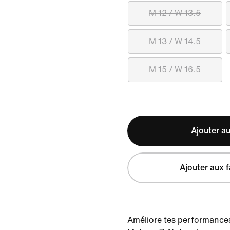
M 12 / W 13.5
M 13 / W 14.5
M 15 / W 16.5
Ajouter au
Ajouter aux f
Améliore tes performances