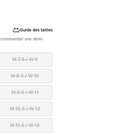
Guide des tailles
 de commander une demi-
M 7.5 / W 9
M 8.5 / W 10
M 9.5 / W 11
M 10.5 / W 12
M 11.5 / W 13