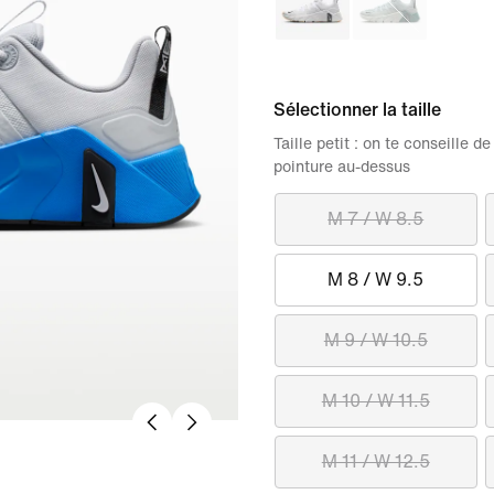
Sélectionner la taille
Taille petit : on te conseille
pointure au-dessus
M 7 / W 8.5
M 8 / W 9.5
M 9 / W 10.5
M 10 / W 11.5
M 11 / W 12.5