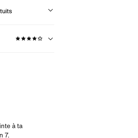
tuits
nte à ta
n 7.