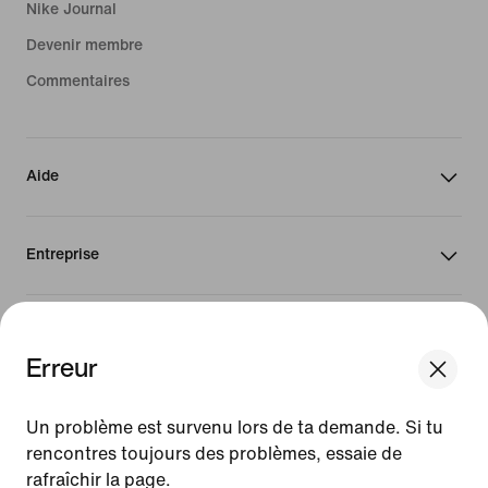
Nike Journal
Devenir membre
Commentaires
Aide
Entreprise
Canada
Erreur
We think you are in United States.
©
2026
Nike, Inc. Tous droits réservés
Update your location?
Un problème est survenu lors de ta demande. Si tu
Conditions d'utilisation
rencontres toujours des problèmes, essaie de
Conditions générales de vente
Informations sur l'entreprise
rafraîchir la page.
Canada
United States