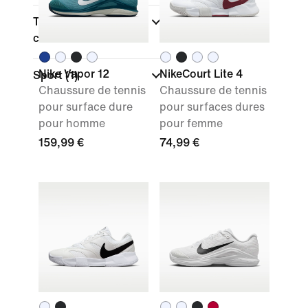
Type de coupe des
chaussures
Nike Vapor 12
NikeCourt Lite 4
Sport
(1)
Chaussure de tennis
Chaussure de tennis
pour surface dure
pour surfaces dures
pour homme
pour femme
159,99 €
74,99 €