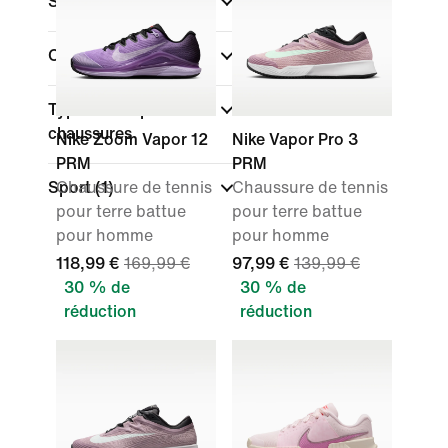
Surface
Couleur
Type de coupe des
chaussures
Nike Zoom Vapor 12
Nike Vapor Pro 3
PRM
PRM
Sport
Chaussure de tennis
(1)
Chaussure de tennis
pour terre battue
pour terre battue
pour homme
pour homme
118,99 €
169,99 €
97,99 €
139,99 €
30 % de
30 % de
réduction
réduction