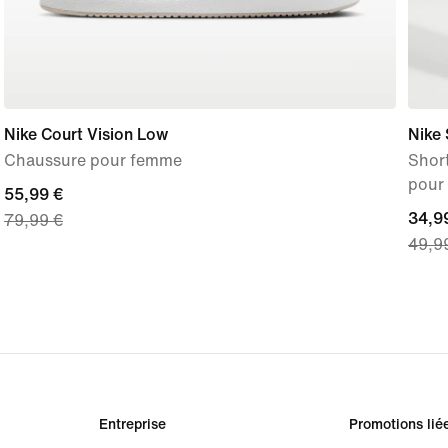
Nike Court Vision Low
Nike
Chaussure pour femme
Short
pour
current
55,99 €
curre
34,9
79,99 €
price
49,9
price
55,99 €,
34,99
original
origi
price
price
79,99 €
49,9
Entreprise
Promotions lié