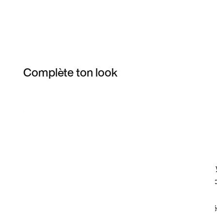
Complète ton look
Item 3 of 5