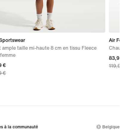
 Sportswear
Air Force 1
 ample taille mi-haute 8 cm en tissu Fleece
Chaussure
 femme
current
83,99 €
nt
9 €
119,99 €
price
9 €
83,99 €,
 €,
original
nal
price
119,99 €
9 €
es à la communauté
Belgique