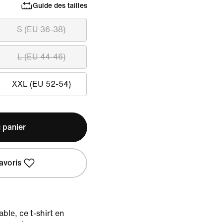
Guide des tailles
S (EU 36-38)
L (EU 44-46)
XXL (EU 52-54)
 panier
avoris
ble, ce t-shirt en