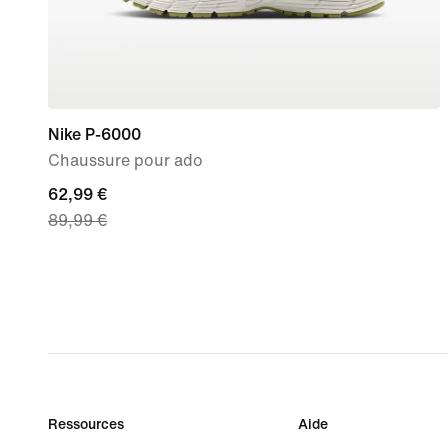
Nike P-6000
Chaussure pour ado
current
62,99 €
89,99 €
price
62,99 €,
original
price
89,99 €
Ressources
Aide