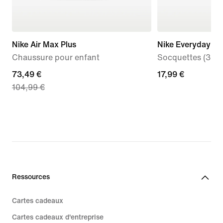
Nike Air Max Plus
Nike Everyday Ess
Chaussure pour enfant
Socquettes (3 pai
current
73,49 €
17,99 €
17,99 €
104,99 €
price
73,49 €,
original
price
104,99 €
Ressources
Cartes cadeaux
Cartes cadeaux d'entreprise