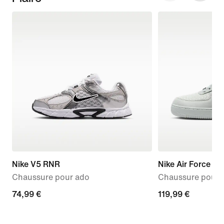
Nike V5 RNR
Nike Air Force 1 '
Chaussure pour ado
Chaussure pour
74,99 €
74,99 €
119,99 €
119,99 €