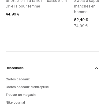
Short 2-en-1 à taille mi-basse 8 cm
Sweat à capuche 
Dri-FIT pour femme
manches en Fleec
homme
44,99 €
44,99 €
current
52,49 €
74,99 €
price
52,49 €,
original
price
74,99 €
Ressources
Cartes cadeaux
Cartes cadeaux d'entreprise
Trouver un magasin
Nike Journal