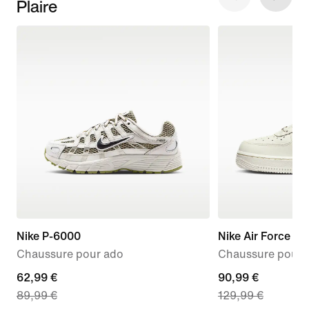
Plaire
Nike P-6000
Nike Air Force 1 '
Chaussure pour ado
Chaussure pour
current
62,99 €
current
90,99 €
89,99 €
129,99 €
price
price