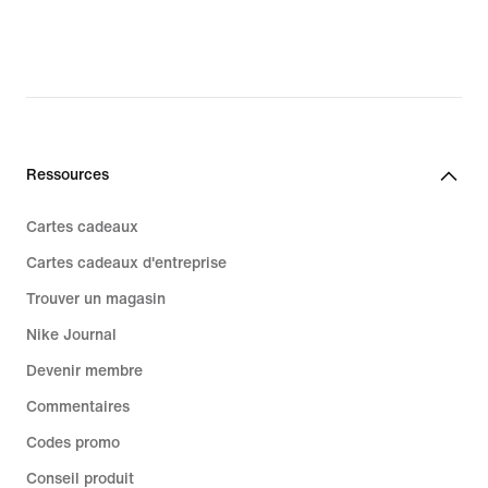
62,99 €,
90,99 €,
original
original
price
price
89,99 €
129,99 €
Ressources
Cartes cadeaux
Cartes cadeaux d'entreprise
Trouver un magasin
Nike Journal
Devenir membre
Commentaires
Codes promo
Conseil produit