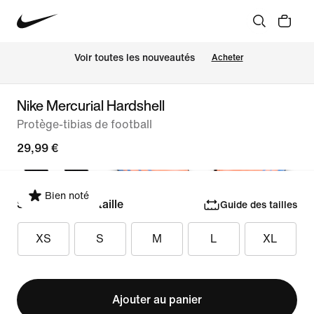
 Voir toutes les nouveautés
Acheter
Nike Mercurial Hardshell
Protège-tibias de football
29,99 €
Bien noté
Sélectionner la taille
Guide des tailles
XS
S
M
L
XL
Ajouter au panier