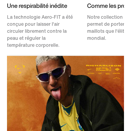
Une respirabilité inédite
Comme les pros
La technologie Aero-FIT a été
Notre collection Ma
conçue pour laisser l'air
permet de porter l
circuler librement contre la
maillots que l'élite 
peau et réguler la
mondial.
température corporelle.