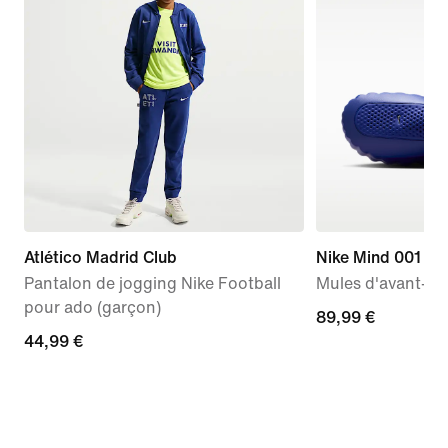
Atlético Madrid Club
Nike Mind 001
Pantalon de jogging Nike Football
Mules d'avant-m
pour ado (garçon)
89,99 €
89,99 €
44,99 €
44,99 €