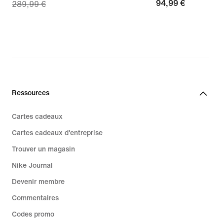
94,99 €
94,99 €
289,99 €
price
202,99 €,
original
price
289,99 €
Ressources
Cartes cadeaux
Cartes cadeaux d'entreprise
Trouver un magasin
Nike Journal
Devenir membre
Commentaires
Codes promo