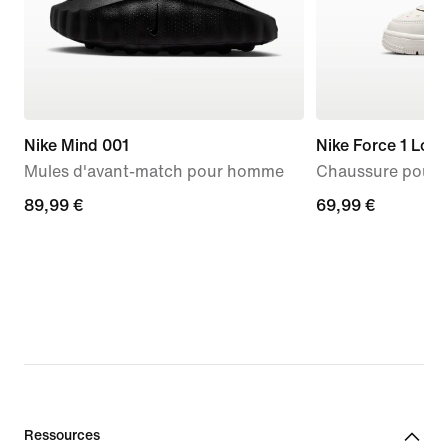
Nike Mind 001
Nike Force 1 Low
Mules d'avant-match pour homme
Chaussure pour b
89,99 €
89,99 €
69,99 €
69,99 €
Ressources