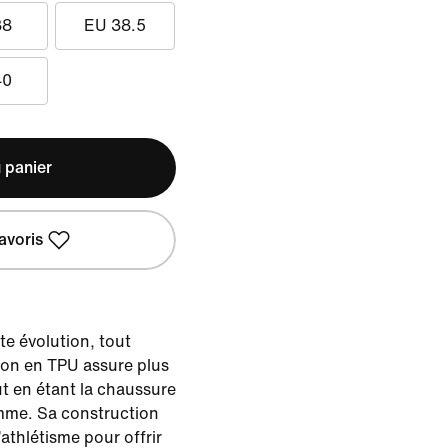
38
EU 38.5
40
 panier
avoris
te évolution, tout
on en TPU assure plus
ut en étant la chaussure
amme. Sa construction
athlétisme pour offrir