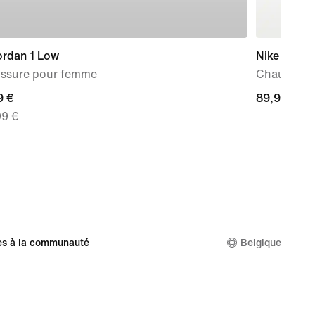
ordan 1 Low
Nike V5 R
ssure pour femme
Chaussure
nt
9 €
89,99 €
89,99 €
99 €
 €,
nal
99 €
es à la communauté
Belgique