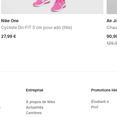
Nike One
Air J
Cycliste Dri-FIT 5 cm pour ado (fille)
Chau
27,99 €
27,99 €
curre
90,9
129,
price
90,99
origi
price
129,
Entreprise
Promotions lié
Étudiant·e
À propos de Nike
Prof
e
Actualités
Carrières