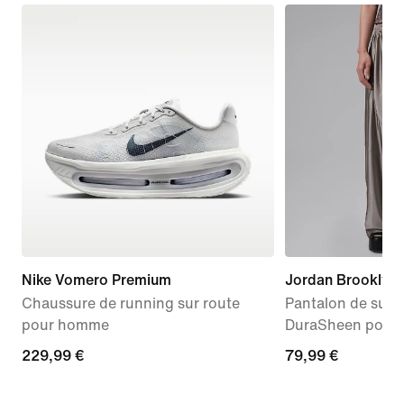
Nike Vomero Premium
Jordan Brooklyn
Chaussure de running sur route
Pantalon de surv
pour homme
DuraSheen pour
229,99 €
229,99 €
79,99 €
79,99 €