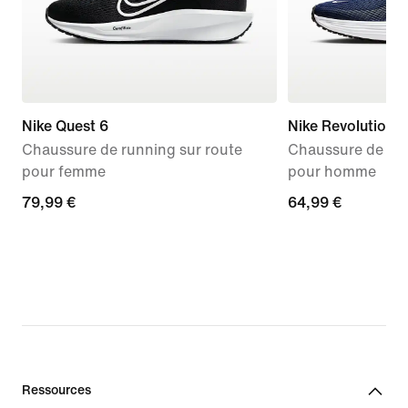
Nike Quest 6
Nike Revolution 8
Chaussure de running sur route
Chaussure de run
pour femme
pour homme
79,99 €
79,99 €
64,99 €
64,99 €
Ressources