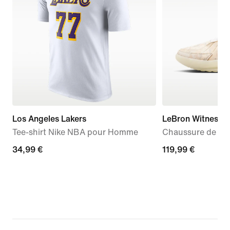
Los Angeles Lakers
LeBron Witness 9
Tee-shirt Nike NBA pour Homme
Chaussure de ba
34,99 €
34,99 €
119,99 €
119,99 €