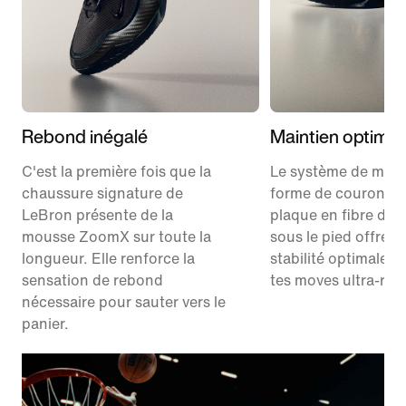
Rebond inégalé
Maintien optimal
C'est la première fois que la
Le système de main
chaussure signature de
forme de couronne 
LeBron présente de la
plaque en fibre de 
mousse ZoomX sur toute la
sous le pied offrent
longueur. Elle renforce la
stabilité optimale p
sensation de rebond
tes moves ultra-rap
nécessaire pour sauter vers le
panier.