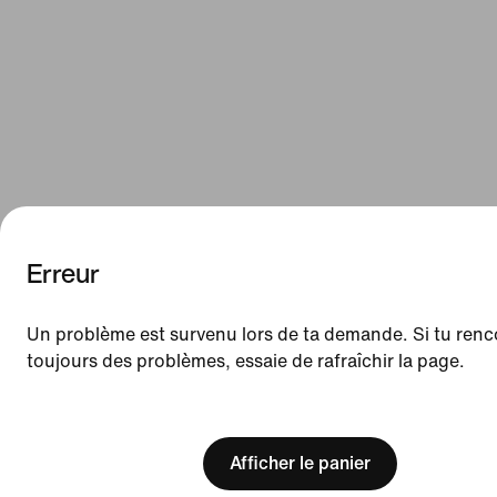
Erreur
We think you are in United States.
Update your location?
Un problème est survenu lors de ta demande. Si tu renc
toujours des problèmes, essaie de rafraîchir la page.
Belgique
United States
[ Code: D1B61E47 ]
Afficher le panier