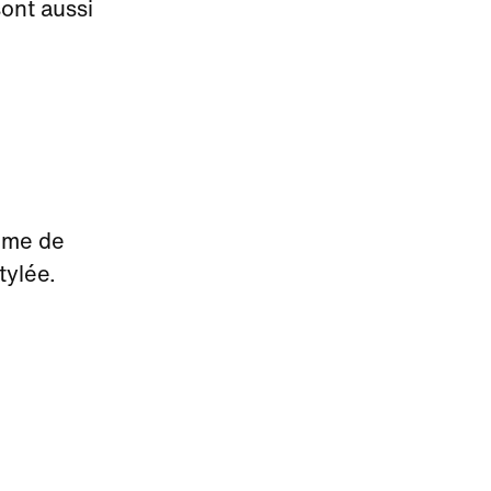
sont aussi
tème de
tylée.