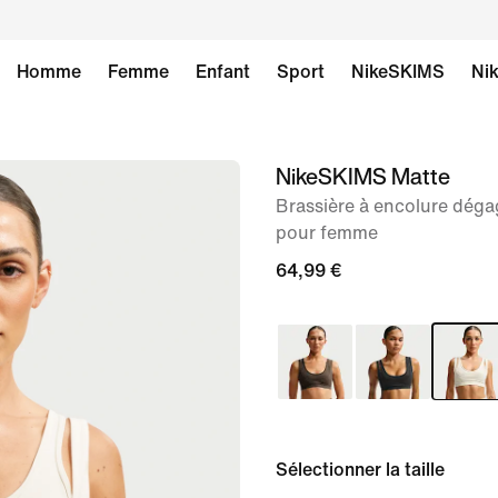
Homme
Femme
Enfant
Sport
NikeSKIMS
Nik
NikeSKIMS Matte
image 1
sur
Brassière à encolure déga
pour femme
8
64,99 €
Sélectionner la taille