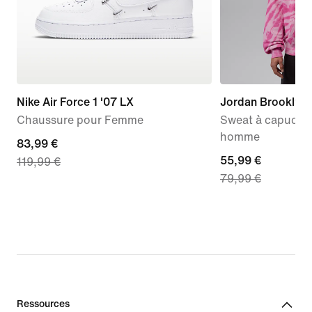
Nike Air Force 1 '07 LX
Jordan Brooklyn 
Chaussure pour Femme
Sweat à capuche 
homme
current
83,99 €
current
55,99 €
119,99 €
price
79,99 €
price
83,99 €,
55,99 €,
original
original
price
price
119,99 €
79,99 €
Ressources