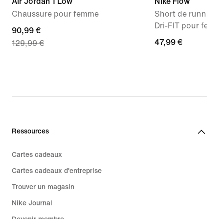
Air Jordan 1 Low
Nike Flow
Chaussure pour femme
Short de running
Dri-FIT pour fem
current
90,99 €
47,99 €
47,99 €
129,99 €
price
90,99 €,
original
price
129,99 €
Ressources
Cartes cadeaux
Cartes cadeaux d'entreprise
Trouver un magasin
Nike Journal