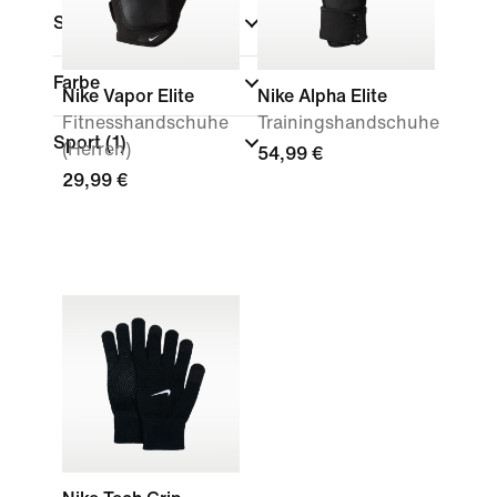
Sale und Angebote
Farbe
Nike Vapor Elite
Nike Alpha Elite
Fitnesshandschuhe
Trainingshandschuhe
Sport
(1)
(Herren)
54,99 €
29,99 €